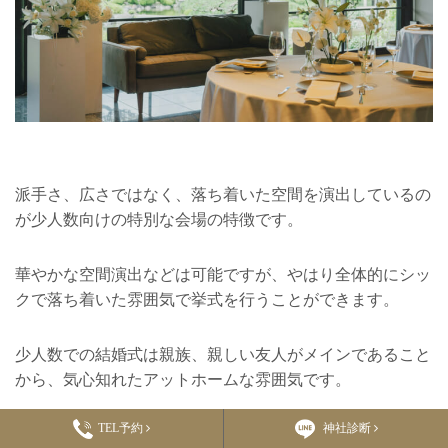
派手さ、広さではなく、落ち着いた空間を演出しているの
が少人数向けの特別な会場の特徴です。
華やかな空間演出などは可能ですが、やはり全体的にシッ
クで落ち着いた雰囲気で挙式を行うことができます。
少人数での結婚式は親族、親しい友人がメインであること
から、気心知れたアットホームな雰囲気です。
TEL予約
神社診断
歓談が多く、ゲスト同士の距離が近いからこそ、この落ち