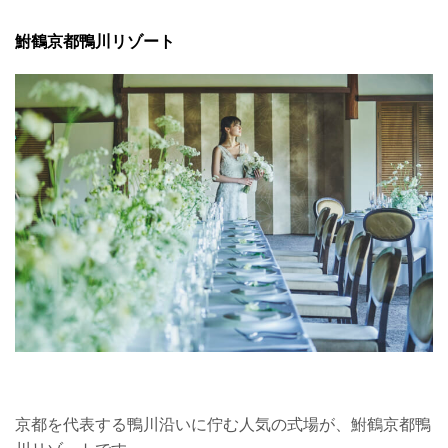
鮒鶴京都鴨川リゾート
京都を代表する鴨川沿いに佇む人気の式場が、鮒鶴京都鴨