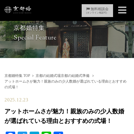
Toggle
無料相談会
(オンライン相談可)
navigati
京都婚特集
Special Feature
京都婚特集 TOP
京都の結婚式場
京都の結婚式準備
アットホームさが魅力！親族のみの少人数婚が選ばれている理由とおすすめ
の式場！
2025.12.23
アットホームさが魅力！親族のみの少人数婚
が選ばれている理由とおすすめの式場！