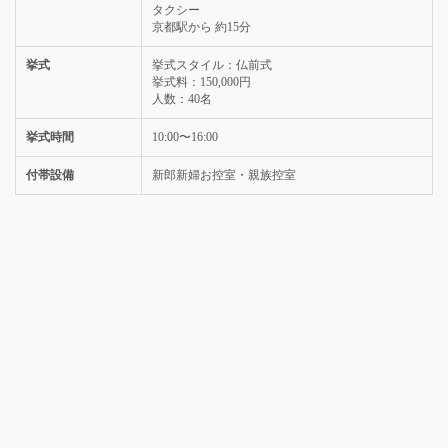
タクシー
京都駅から 約15分
挙式
挙式スタイル：仏前式
挙式料：150,000円
人数：40名
挙式時間
10:00〜16:00
付帯設備
新郎新婦お控室・親族控室