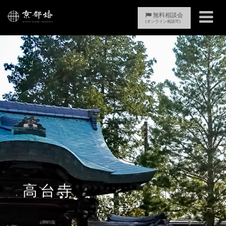
Toggle
無料相談会
(オンライン相談可)
navigati
高台寺