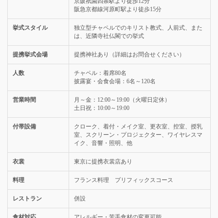
京阪祇園四条駅より徒歩12分
阪急京都線河原町駅より徒歩15分
挙式スタイル
独立型チャペルでのキリスト教式、人前式、また
は、近隣寺社仏閣での挙式
提携挙式会場
提携神社あり（詳細はお問合せください）
人数
チャペル：着席80名
披露宴・会食会場：6名～120名
営業時間
月～金：12:00～19:00（火曜日定休）
土日祝：10:00～19:00
付帯設備
クローク、着付・メイク室、更衣室、控室、授乳
室、スクリーン・プロジェクター、ワイヤレスマ
イク、音響・照明、他
衣裳
東京に提携衣裳店あり
料理
フランス料理 プリフィックスコース
レストラン
併設
食材対応
アレルギー・苦手食材の変更可能