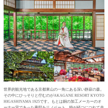
世界的観光地である京都東山の一角にある深い静寂の森。
その中にひっそりと佇むのがAKAGANE RESORT KYOTO
HIGASHIYAMA 1925です。もとは銅の加工メーカーのオ
ーナー宅であった豪邸をリノベート。時が経つにつれて赤