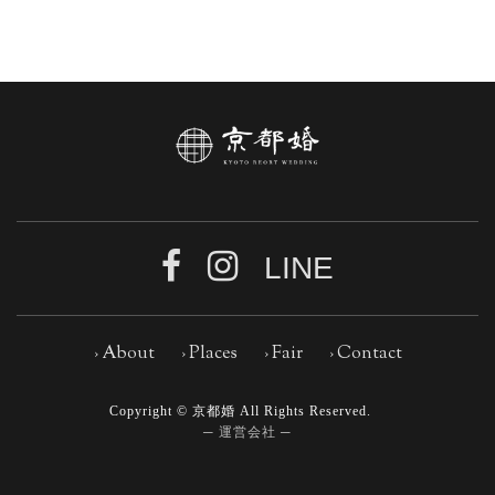
LINE
› About
› Places
› Fair
› Contact
Copyright © 京都婚 All Rights Reserved.
─ 運営会社 ─